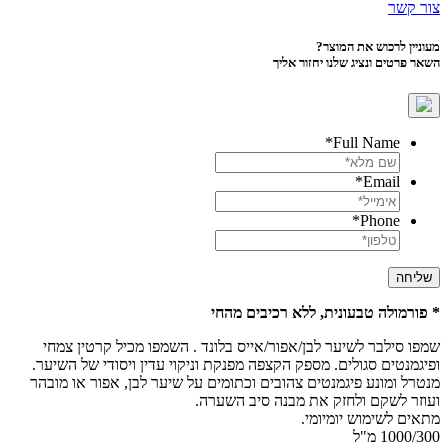
צור קשר
מעוניין לרכוש את המוצר?
השאר פרטים ונציג שלנו יחזור אליך
*
Full Name
*
Email
*
Phone
שליחה
* פורמולה טבעונית, ללא רכיבים מהחי
שמפו סילבר לשיער לבן/אפור/אייס בלונד . השמפו מכיל קרטין צמחי
ופיגמנטים סגולים. מספק הקצפה מפנקת וניקוי עדין ויסודי של השיער.
מנטרל ומונע פיגמנטים צהובים וכתומים על שיער לבן, אפור או מובהר
ועוזר לשקם ולחזק את מבנה סיב השערה.
מתאים לשימוש יומיומי.
1000/300 מ"ל